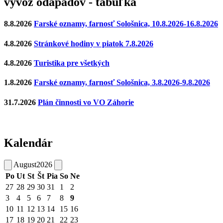
vývoz odapadov - tabuľka
8.8.2026
Farské oznamy, farnosť Sološnica, 10.8.2026-16.8.2026
4.8.2026
Stránkové hodiny v piatok 7.8.2026
4.8.2026
Turistika pre všetkých
1.8.2026
Farské oznamy, farnosť Sološnica, 3.8.2026-9.8.2026
31.7.2026
Plán činnosti vo VO Záhorie
Kalendár
August
2026
Po
Ut
St
Št
Pia
So
Ne
27
28
29
30
31
1
2
3
4
5
6
7
8
9
10
11
12
13
14
15
16
17
18
19
20
21
22
23