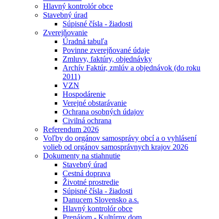
Hlavný kontrolór obce
Stavebný úrad
Súpisné čísla - žiadosti
Zverejňovanie
Úradná tabuľa
Povinne zverejňované údaje
Zmluvy, faktúry, objednávky
Archív Faktúr, zmlúv a objednávok (do roku
2011)
VZN
Hospodárenie
Verejné obstarávanie
Ochrana osobných údajov
Civilná ochrana
Referendum 2026
Voľby do orgánov samosprávy obcí a o vyhlásení
volieb od orgánov samosprávnych krajov 2026
Dokumenty na stiahnutie
Stavebný úrad
Cestná doprava
Životné prostredie
Súpisné čísla - žiadosti
Danucem Slovensko a.s.
Hlavný kontrolór obce
Prenájom - Kultúrny dom