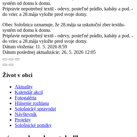
systém od domu k domu.
Pripravte nepotrebný textil - odevy, posteľné prádlo, kabáty a pod. -
do vriec a 28.mája vyložte pred svoje domy.
Obec Sološnica oznamuje, že 28.mája sa uskutoční zber textilu-
systém od domu k domu.
Pripŕavte nepotrebný textil - odevy, posteľné prádlo, kabáty a pod. -
do vriec a 28.mája vyložte pred svoje domy.
Dátum vloženia:
11. 5. 2026 8:59
Dátum poslednej aktualizácie:
26. 5. 2026 12:05
Život v obci
Aktuality
Kalendár akcií
Fotogaléria
Hlásenie rozhlasu
Sološnický spravodaj
Návštevník
Projekty
Sološnické potulky