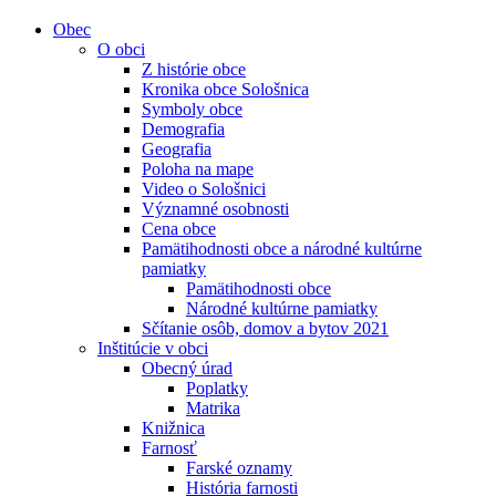
Obec
O obci
Z histórie obce
Kronika obce Sološnica
Symboly obce
Demografia
Geografia
Poloha na mape
Video o Sološnici
Významné osobnosti
Cena obce
Pamätihodnosti obce a národné kultúrne
pamiatky
Pamätihodnosti obce
Národné kultúrne pamiatky
Sčítanie osôb, domov a bytov 2021
Inštitúcie v obci
Obecný úrad
Poplatky
Matrika
Knižnica
Farnosť
Farské oznamy
História farnosti