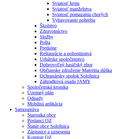
Sviatosť krstu
Sviatosť manželstva
Sviatosť pomazania chorých
Vybavovanie pohrebu
Školstvo
Zdravotníctvo
Služby
Pošta
Predajne
Reštaurácie a pohostinstvá
Urbárske spoločenstvo
Dobrovoľný hasičský zbor
Občianske združenie Materina dúška
Ochranársky spolok Sološnica
Záhradková osada JAMY
Spoločenská kronika
Územný plán
Odpady
Mobilná aplikácia
Samospráva
Starostka obce
Poslanci OZ
Štatút obce Sološnica
Zápisnice a uznesenia
Komisie OZ