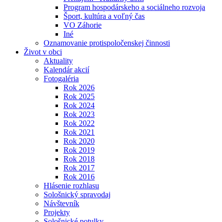
Program hospodárskeho a sociálneho rozvoja
Šport, kultúra a voľný čas
VO Záhorie
Iné
Oznamovanie protispoločenskej činnosti
Život v obci
Aktuality
Kalendár akcií
Fotogaléria
Rok 2026
Rok 2025
Rok 2024
Rok 2023
Rok 2022
Rok 2021
Rok 2020
Rok 2019
Rok 2018
Rok 2017
Rok 2016
Hlásenie rozhlasu
Sološnický spravodaj
Návštevník
Projekty
Sološnické potulky