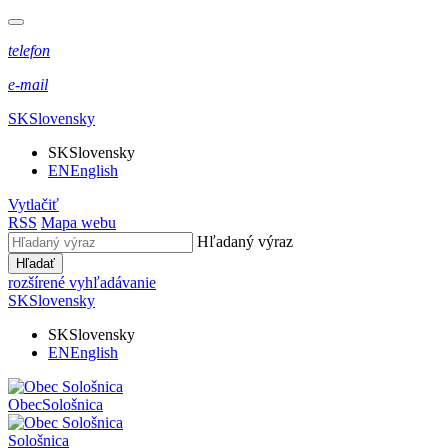
telefon
e-mail
SK
Slovensky
SK
Slovensky
EN
English
Vytlačiť
RSS
Mapa webu
Hľadaný výraz
Hľadať
rozšírené vyhľadávanie
SK
Slovensky
SK
Slovensky
EN
English
Obec
Sološnica
Sološnica