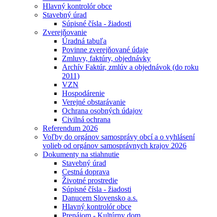
Hlavný kontrolór obce
Stavebný úrad
Súpisné čísla - žiadosti
Zverejňovanie
Úradná tabuľa
Povinne zverejňované údaje
Zmluvy, faktúry, objednávky
Archív Faktúr, zmlúv a objednávok (do roku
2011)
VZN
Hospodárenie
Verejné obstarávanie
Ochrana osobných údajov
Civilná ochrana
Referendum 2026
Voľby do orgánov samosprávy obcí a o vyhlásení
volieb od orgánov samosprávnych krajov 2026
Dokumenty na stiahnutie
Stavebný úrad
Cestná doprava
Životné prostredie
Súpisné čísla - žiadosti
Danucem Slovensko a.s.
Hlavný kontrolór obce
Prenájom - Kultúrny dom