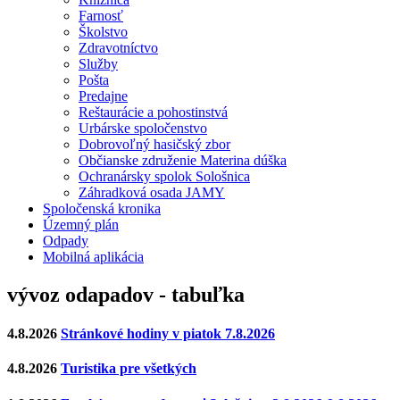
Farnosť
Školstvo
Zdravotníctvo
Služby
Pošta
Predajne
Reštaurácie a pohostinstvá
Urbárske spoločenstvo
Dobrovoľný hasičský zbor
Občianske združenie Materina dúška
Ochranársky spolok Sološnica
Záhradková osada JAMY
Spoločenská kronika
Územný plán
Odpady
Mobilná aplikácia
vývoz odapadov - tabuľka
4.8.2026
Stránkové hodiny v piatok 7.8.2026
4.8.2026
Turistika pre všetkých