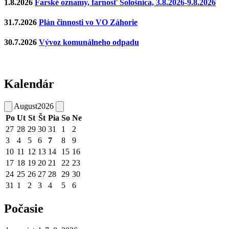
1.8.2026
Farské oznamy, farnosť Sološnica, 3.8.2026-9.8.2026
31.7.2026
Plán činnosti vo VO Záhorie
30.7.2026
Vývoz komunálneho odpadu
Kalendár
August
2026
Po
Ut
St
Št
Pia
So
Ne
27
28
29
30
31
1
2
3
4
5
6
7
8
9
10
11
12
13
14
15
16
17
18
19
20
21
22
23
24
25
26
27
28
29
30
31
1
2
3
4
5
6
Počasie