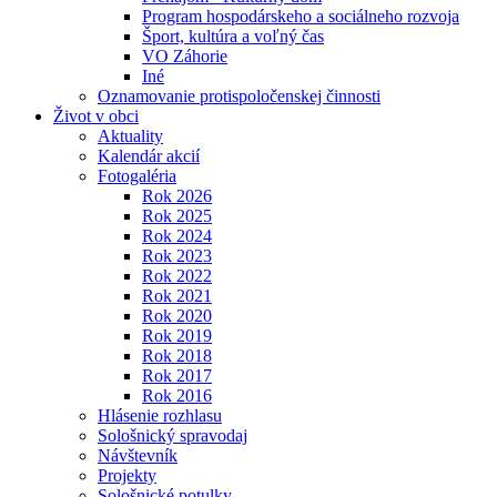
Program hospodárskeho a sociálneho rozvoja
Šport, kultúra a voľný čas
VO Záhorie
Iné
Oznamovanie protispoločenskej činnosti
Život v obci
Aktuality
Kalendár akcií
Fotogaléria
Rok 2026
Rok 2025
Rok 2024
Rok 2023
Rok 2022
Rok 2021
Rok 2020
Rok 2019
Rok 2018
Rok 2017
Rok 2016
Hlásenie rozhlasu
Sološnický spravodaj
Návštevník
Projekty
Sološnické potulky