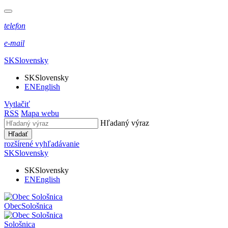
telefon
e-mail
SK
Slovensky
SK
Slovensky
EN
English
Vytlačiť
RSS
Mapa webu
Hľadaný výraz
Hľadať
rozšírené vyhľadávanie
SK
Slovensky
SK
Slovensky
EN
English
Obec
Sološnica
Sološnica