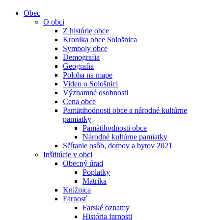
Obec
O obci
Z histórie obce
Kronika obce Sološnica
Symboly obce
Demografia
Geografia
Poloha na mape
Video o Sološnici
Významné osobnosti
Cena obce
Pamätihodnosti obce a národné kultúrne
pamiatky
Pamätihodnosti obce
Národné kultúrne pamiatky
Sčítanie osôb, domov a bytov 2021
Inštitúcie v obci
Obecný úrad
Poplatky
Matrika
Knižnica
Farnosť
Farské oznamy
História farnosti