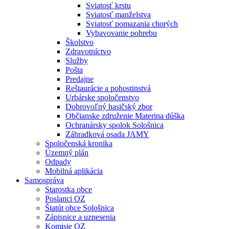
Sviatosť krstu
Sviatosť manželstva
Sviatosť pomazania chorých
Vybavovanie pohrebu
Školstvo
Zdravotníctvo
Služby
Pošta
Predajne
Reštaurácie a pohostinstvá
Urbárske spoločenstvo
Dobrovoľný hasičský zbor
Občianske združenie Materina dúška
Ochranársky spolok Sološnica
Záhradková osada JAMY
Spoločenská kronika
Územný plán
Odpady
Mobilná aplikácia
Samospráva
Starostka obce
Poslanci OZ
Štatút obce Sološnica
Zápisnice a uznesenia
Komisie OZ