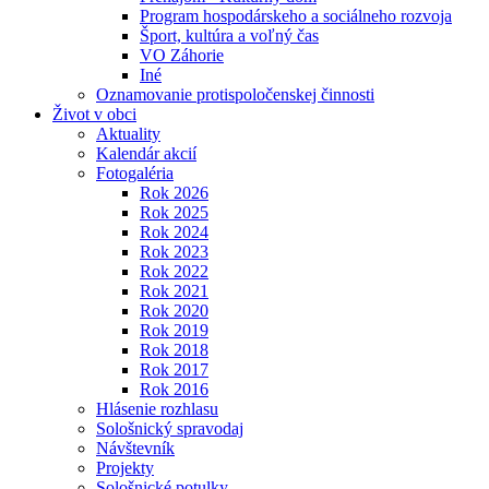
Program hospodárskeho a sociálneho rozvoja
Šport, kultúra a voľný čas
VO Záhorie
Iné
Oznamovanie protispoločenskej činnosti
Život v obci
Aktuality
Kalendár akcií
Fotogaléria
Rok 2026
Rok 2025
Rok 2024
Rok 2023
Rok 2022
Rok 2021
Rok 2020
Rok 2019
Rok 2018
Rok 2017
Rok 2016
Hlásenie rozhlasu
Sološnický spravodaj
Návštevník
Projekty
Sološnické potulky