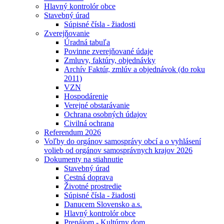
Hlavný kontrolór obce
Stavebný úrad
Súpisné čísla - žiadosti
Zverejňovanie
Úradná tabuľa
Povinne zverejňované údaje
Zmluvy, faktúry, objednávky
Archív Faktúr, zmlúv a objednávok (do roku
2011)
VZN
Hospodárenie
Verejné obstarávanie
Ochrana osobných údajov
Civilná ochrana
Referendum 2026
Voľby do orgánov samosprávy obcí a o vyhlásení
volieb od orgánov samosprávnych krajov 2026
Dokumenty na stiahnutie
Stavebný úrad
Cestná doprava
Životné prostredie
Súpisné čísla - žiadosti
Danucem Slovensko a.s.
Hlavný kontrolór obce
Prenájom - Kultúrny dom