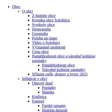
Obec
O obci
Z histórie obce
Kronika obce Sološnica
Symboly obce
Demografia
Geografia
Poloha na mape
Video o Sološnici
Významné osobnosti
Cena obce
Pamätihodnosti obce a národné kultúrne
pamiatky
Pamätihodnosti obce
Národné kultúrne pamiatky
Sčítanie osôb, domov a bytov 2021
Inštitúcie v obci
Obecný úrad
Poplatky
Matrika
Knižnica
Farnosť
Farské oznamy
História farnosti