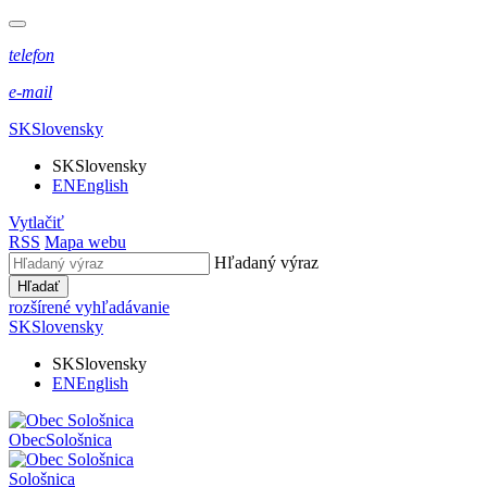
telefon
e-mail
SK
Slovensky
SK
Slovensky
EN
English
Vytlačiť
RSS
Mapa webu
Hľadaný výraz
Hľadať
rozšírené vyhľadávanie
SK
Slovensky
SK
Slovensky
EN
English
Obec
Sološnica
Sološnica