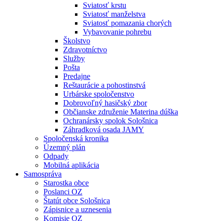
Sviatosť krstu
Sviatosť manželstva
Sviatosť pomazania chorých
Vybavovanie pohrebu
Školstvo
Zdravotníctvo
Služby
Pošta
Predajne
Reštaurácie a pohostinstvá
Urbárske spoločenstvo
Dobrovoľný hasičský zbor
Občianske združenie Materina dúška
Ochranársky spolok Sološnica
Záhradková osada JAMY
Spoločenská kronika
Územný plán
Odpady
Mobilná aplikácia
Samospráva
Starostka obce
Poslanci OZ
Štatút obce Sološnica
Zápisnice a uznesenia
Komisie OZ