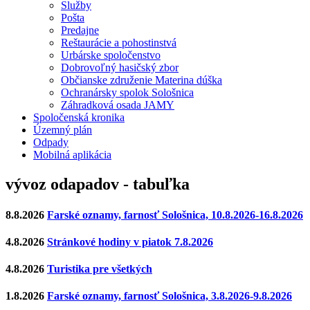
Služby
Pošta
Predajne
Reštaurácie a pohostinstvá
Urbárske spoločenstvo
Dobrovoľný hasičský zbor
Občianske združenie Materina dúška
Ochranársky spolok Sološnica
Záhradková osada JAMY
Spoločenská kronika
Územný plán
Odpady
Mobilná aplikácia
vývoz odapadov - tabuľka
8.8.2026
Farské oznamy, farnosť Sološnica, 10.8.2026-16.8.2026
4.8.2026
Stránkové hodiny v piatok 7.8.2026
4.8.2026
Turistika pre všetkých
1.8.2026
Farské oznamy, farnosť Sološnica, 3.8.2026-9.8.2026