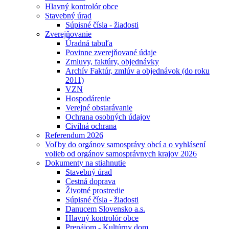
Hlavný kontrolór obce
Stavebný úrad
Súpisné čísla - žiadosti
Zverejňovanie
Úradná tabuľa
Povinne zverejňované údaje
Zmluvy, faktúry, objednávky
Archív Faktúr, zmlúv a objednávok (do roku
2011)
VZN
Hospodárenie
Verejné obstarávanie
Ochrana osobných údajov
Civilná ochrana
Referendum 2026
Voľby do orgánov samosprávy obcí a o vyhlásení
volieb od orgánov samosprávnych krajov 2026
Dokumenty na stiahnutie
Stavebný úrad
Cestná doprava
Životné prostredie
Súpisné čísla - žiadosti
Danucem Slovensko a.s.
Hlavný kontrolór obce
Prenájom - Kultúrny dom