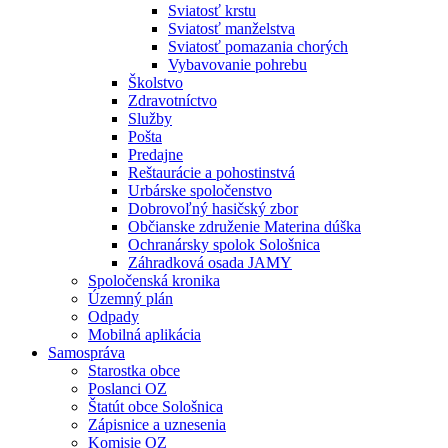
Sviatosť krstu
Sviatosť manželstva
Sviatosť pomazania chorých
Vybavovanie pohrebu
Školstvo
Zdravotníctvo
Služby
Pošta
Predajne
Reštaurácie a pohostinstvá
Urbárske spoločenstvo
Dobrovoľný hasičský zbor
Občianske združenie Materina dúška
Ochranársky spolok Sološnica
Záhradková osada JAMY
Spoločenská kronika
Územný plán
Odpady
Mobilná aplikácia
Samospráva
Starostka obce
Poslanci OZ
Štatút obce Sološnica
Zápisnice a uznesenia
Komisie OZ