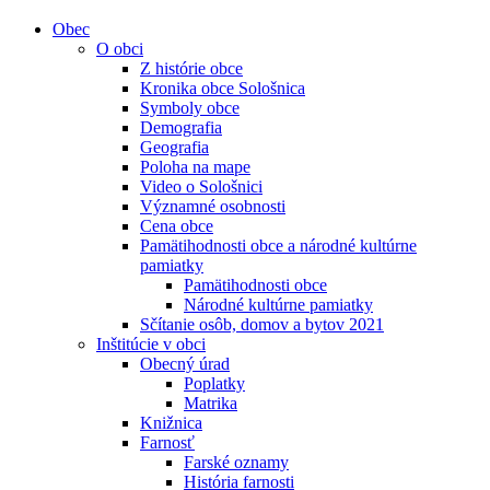
Obec
O obci
Z histórie obce
Kronika obce Sološnica
Symboly obce
Demografia
Geografia
Poloha na mape
Video o Sološnici
Významné osobnosti
Cena obce
Pamätihodnosti obce a národné kultúrne
pamiatky
Pamätihodnosti obce
Národné kultúrne pamiatky
Sčítanie osôb, domov a bytov 2021
Inštitúcie v obci
Obecný úrad
Poplatky
Matrika
Knižnica
Farnosť
Farské oznamy
História farnosti