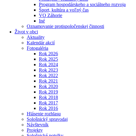
Program hospodárskeho a sociálneho rozvoja
Šport, kultúra a voľný čas
VO Záhorie
Iné
Oznamovanie protispoločenskej činnosti
Život v obci
Aktuality
Kalendár akcií
Fotogaléria
Rok 2026
Rok 2025
Rok 2024
Rok 2023
Rok 2022
Rok 2021
Rok 2020
Rok 2019
Rok 2018
Rok 2017
Rok 2016
Hlásenie rozhlasu
Sološnický spravodaj
Návštevník
Projekty
Sološnické potulky