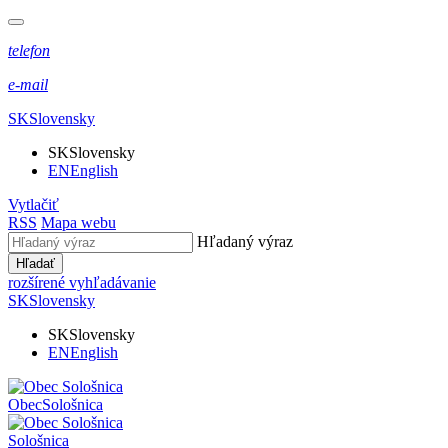
telefon
e-mail
SK
Slovensky
SK
Slovensky
EN
English
Vytlačiť
RSS
Mapa webu
Hľadaný výraz
Hľadať
rozšírené vyhľadávanie
SK
Slovensky
SK
Slovensky
EN
English
Obec
Sološnica
Sološnica