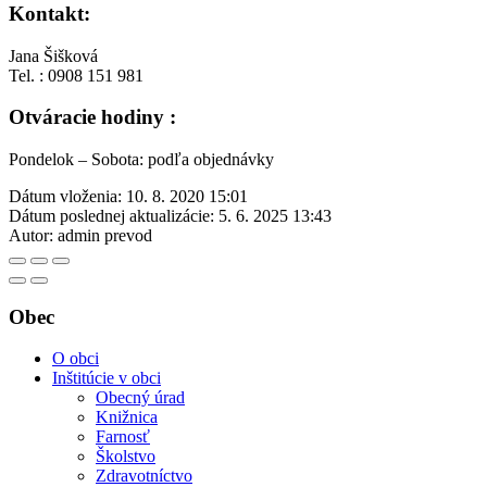
Kontakt:
Jana Šišková
Tel. : 0908 151 981
Otváracie hodiny :
Pondelok – Sobota: podľa objednávky
Dátum vloženia:
10. 8. 2020 15:01
Dátum poslednej aktualizácie:
5. 6. 2025 13:43
Autor:
admin prevod
Obec
O obci
Inštitúcie v obci
Obecný úrad
Knižnica
Farnosť
Školstvo
Zdravotníctvo