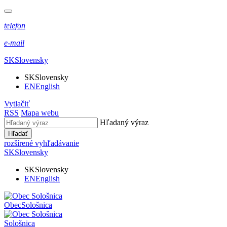
telefon
e-mail
SK
Slovensky
SK
Slovensky
EN
English
Vytlačiť
RSS
Mapa webu
Hľadaný výraz
Hľadať
rozšírené vyhľadávanie
SK
Slovensky
SK
Slovensky
EN
English
Obec
Sološnica
Sološnica