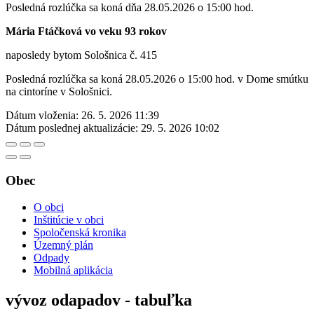
Posledná rozlúčka sa koná dňa 28.05.2026 o 15:00 hod.
Mária Ftáčková vo veku 93 rokov
naposledy bytom Sološnica č. 415
Posledná rozlúčka sa koná 28.05.2026 o 15:00 hod. v Dome smútku
na cintoríne v Sološnici.
Dátum vloženia:
26. 5. 2026 11:39
Dátum poslednej aktualizácie:
29. 5. 2026 10:02
Obec
O obci
Inštitúcie v obci
Spoločenská kronika
Územný plán
Odpady
Mobilná aplikácia
vývoz odapadov - tabuľka