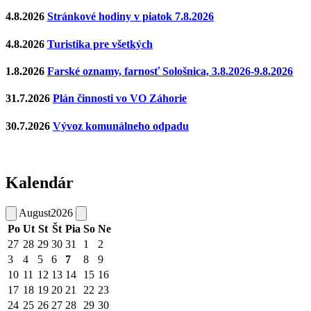
4.8.2026
Stránkové hodiny v piatok 7.8.2026
4.8.2026
Turistika pre všetkých
1.8.2026
Farské oznamy, farnosť Sološnica, 3.8.2026-9.8.2026
31.7.2026
Plán činnosti vo VO Záhorie
30.7.2026
Vývoz komunálneho odpadu
Kalendár
August
2026
Po
Ut
St
Št
Pia
So
Ne
27
28
29
30
31
1
2
3
4
5
6
7
8
9
10
11
12
13
14
15
16
17
18
19
20
21
22
23
24
25
26
27
28
29
30