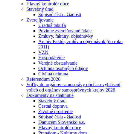
Hlavný kontrolór obce
Stavebný úrad
Súpisné čísla - žiadosti
Zverejňovanie
Úradná tabuľa
Povinne zverejňované údaje
Zmluvy, faktúry, objednávky
Archív Faktúr, zmlúv a objednávok (do roku
2011)
VZN
Hospodárenie
Verejné obstarávanie
Ochrana osobných údajov
Civilná ochrana
Referendum 2026
Voľby do orgánov samosprávy obcí a o vyhlásení
volieb od orgánov samosprávnych krajov 2026
Dokumenty na stiahnutie
Stavebný úrad
Cestná doprava
Životné prostredie
Súpisné čísla - žiadosti
Danucem Slovensko a.s.
Hlavný kontrolór obce
Prenájom - Kultúrny dom