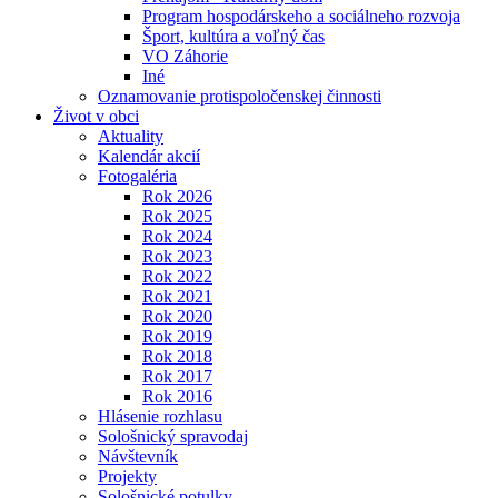
Program hospodárskeho a sociálneho rozvoja
Šport, kultúra a voľný čas
VO Záhorie
Iné
Oznamovanie protispoločenskej činnosti
Život v obci
Aktuality
Kalendár akcií
Fotogaléria
Rok 2026
Rok 2025
Rok 2024
Rok 2023
Rok 2022
Rok 2021
Rok 2020
Rok 2019
Rok 2018
Rok 2017
Rok 2016
Hlásenie rozhlasu
Sološnický spravodaj
Návštevník
Projekty
Sološnické potulky