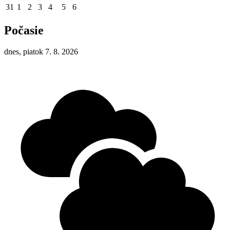
31
1
2
3
4
5
6
Počasie
dnes, piatok 7. 8. 2026