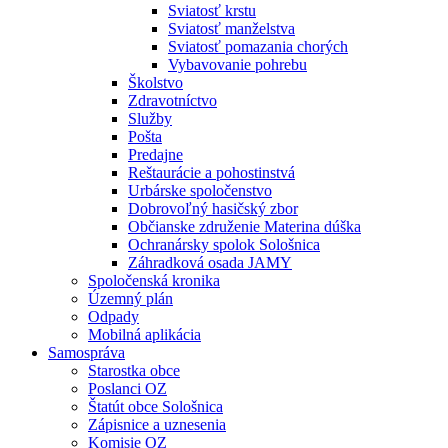
Sviatosť krstu
Sviatosť manželstva
Sviatosť pomazania chorých
Vybavovanie pohrebu
Školstvo
Zdravotníctvo
Služby
Pošta
Predajne
Reštaurácie a pohostinstvá
Urbárske spoločenstvo
Dobrovoľný hasičský zbor
Občianske združenie Materina dúška
Ochranársky spolok Sološnica
Záhradková osada JAMY
Spoločenská kronika
Územný plán
Odpady
Mobilná aplikácia
Samospráva
Starostka obce
Poslanci OZ
Štatút obce Sološnica
Zápisnice a uznesenia
Komisie OZ