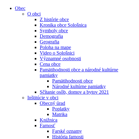
Obec
O obci
Z histórie obce
Kronika obce Sološnica
Symboly obce
Demografia
Geografia
Poloha na mape
Video o Sološnici
Významné osobnosti
Cena obce
Pamätihodnosti obce a národné kultúrne
pamiatky
Pamätihodnosti obce
Národné kultúrne pamiatky
Sčítanie osôb, domov a bytov 2021
Inštitúcie v obci
Obecný úrad
Poplatky
Matrika
Knižnica
Farnosť
Farské oznamy
História farnosti