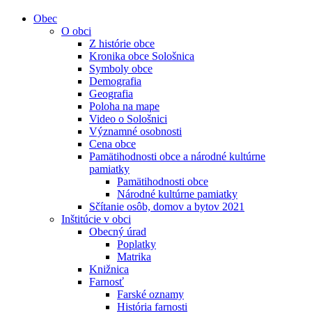
Obec
O obci
Z histórie obce
Kronika obce Sološnica
Symboly obce
Demografia
Geografia
Poloha na mape
Video o Sološnici
Významné osobnosti
Cena obce
Pamätihodnosti obce a národné kultúrne
pamiatky
Pamätihodnosti obce
Národné kultúrne pamiatky
Sčítanie osôb, domov a bytov 2021
Inštitúcie v obci
Obecný úrad
Poplatky
Matrika
Knižnica
Farnosť
Farské oznamy
História farnosti