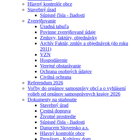
Hlavný kontrolór obce
Stavebný úrad
Súpisné čísla - žiadosti
Zverejňovanie
Úradná tabuľa
Povinne zverejňované údaje
Zmluvy, faktúry, objednávky
Archív Faktúr, zmlúv a objednávok (do roku
2011)
VZN
Hospodárenie
Verejné obstarávanie
Ochrana osobných údajov
Civilná ochrana
Referendum 2026
Voľby do orgánov samosprávy obcí a o vyhlásení
volieb od orgánov samosprávnych krajov 2026
Dokumenty na stiahnutie
Stavebný úrad
Cestná doprava
Životné prostredie
Súpisné čísla - žiadosti
Danucem Slovensko a.s.
Hlavný kontrolór obce
Prenájom - Kultúrny dom