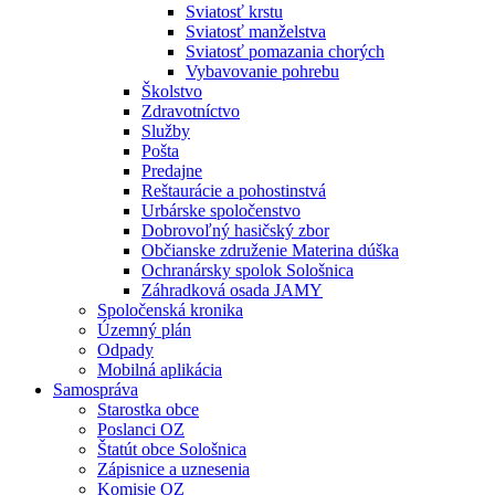
Sviatosť krstu
Sviatosť manželstva
Sviatosť pomazania chorých
Vybavovanie pohrebu
Školstvo
Zdravotníctvo
Služby
Pošta
Predajne
Reštaurácie a pohostinstvá
Urbárske spoločenstvo
Dobrovoľný hasičský zbor
Občianske združenie Materina dúška
Ochranársky spolok Sološnica
Záhradková osada JAMY
Spoločenská kronika
Územný plán
Odpady
Mobilná aplikácia
Samospráva
Starostka obce
Poslanci OZ
Štatút obce Sološnica
Zápisnice a uznesenia
Komisie OZ