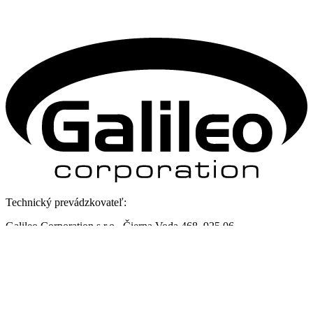
Technický prevádzkovateľ:
Galileo Corporation s.r.o., Čierna Voda 468, 925 06
Kontakt:
Galileo Corporation s.r.o.
Posledná aktualizácia: 5. 8. 2026
Zmena vzhľadu
,
Štruktúra stránok
,
RSS