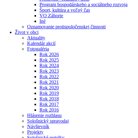
Program hospodárskeho a sociálneho rozvoja
Šport, kultúra a voľný čas
VO Záhorie
Iné
Oznamovanie protispoločenskej činnosti
Život v obci
Aktuality
Kalendár akcií
Fotogaléria
Rok 2026
Rok 2025
Rok 2024
Rok 2023
Rok 2022
Rok 2021
Rok 2020
Rok 2019
Rok 2018
Rok 2017
Rok 2016
Hlásenie rozhlasu
Sološnický spravodaj
Návštevník
Projekty
Sološnické potulky