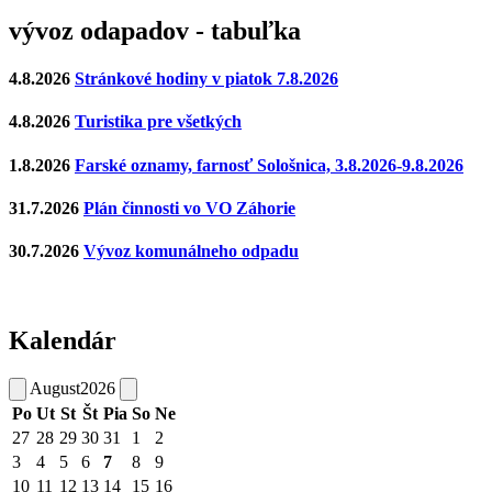
vývoz odapadov - tabuľka
4.8.2026
Stránkové hodiny v piatok 7.8.2026
4.8.2026
Turistika pre všetkých
1.8.2026
Farské oznamy, farnosť Sološnica, 3.8.2026-9.8.2026
31.7.2026
Plán činnosti vo VO Záhorie
30.7.2026
Vývoz komunálneho odpadu
Kalendár
August
2026
Po
Ut
St
Št
Pia
So
Ne
27
28
29
30
31
1
2
3
4
5
6
7
8
9
10
11
12
13
14
15
16