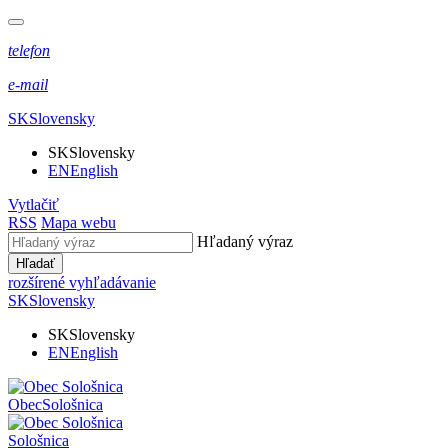
telefon
e-mail
SK
Slovensky
SK
Slovensky
EN
English
Vytlačiť
RSS
Mapa webu
Hľadaný výraz
Hľadať
rozšírené vyhľadávanie
SK
Slovensky
SK
Slovensky
EN
English
Obec
Sološnica
Sološnica