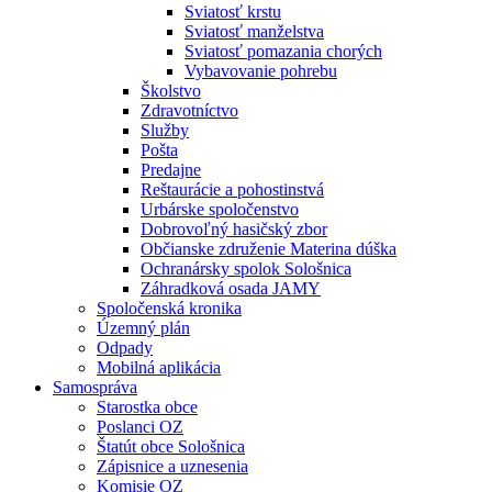
Sviatosť krstu
Sviatosť manželstva
Sviatosť pomazania chorých
Vybavovanie pohrebu
Školstvo
Zdravotníctvo
Služby
Pošta
Predajne
Reštaurácie a pohostinstvá
Urbárske spoločenstvo
Dobrovoľný hasičský zbor
Občianske združenie Materina dúška
Ochranársky spolok Sološnica
Záhradková osada JAMY
Spoločenská kronika
Územný plán
Odpady
Mobilná aplikácia
Samospráva
Starostka obce
Poslanci OZ
Štatút obce Sološnica
Zápisnice a uznesenia
Komisie OZ