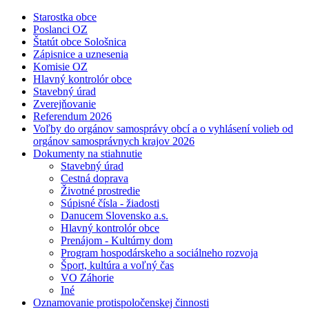
Starostka obce
Poslanci OZ
Štatút obce Sološnica
Zápisnice a uznesenia
Komisie OZ
Hlavný kontrolór obce
Stavebný úrad
Zverejňovanie
Referendum 2026
Voľby do orgánov samosprávy obcí a o vyhlásení volieb od
orgánov samosprávnych krajov 2026
Dokumenty na stiahnutie
Stavebný úrad
Cestná doprava
Životné prostredie
Súpisné čísla - žiadosti
Danucem Slovensko a.s.
Hlavný kontrolór obce
Prenájom - Kultúrny dom
Program hospodárskeho a sociálneho rozvoja
Šport, kultúra a voľný čas
VO Záhorie
Iné
Oznamovanie protispoločenskej činnosti