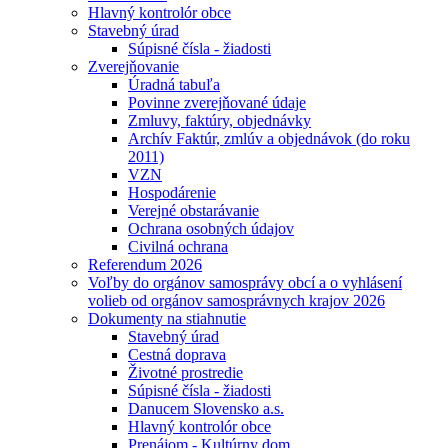
Hlavný kontrolór obce
Stavebný úrad
Súpisné čísla - žiadosti
Zverejňovanie
Úradná tabuľa
Povinne zverejňované údaje
Zmluvy, faktúry, objednávky
Archív Faktúr, zmlúv a objednávok (do roku
2011)
VZN
Hospodárenie
Verejné obstarávanie
Ochrana osobných údajov
Civilná ochrana
Referendum 2026
Voľby do orgánov samosprávy obcí a o vyhlásení
volieb od orgánov samosprávnych krajov 2026
Dokumenty na stiahnutie
Stavebný úrad
Cestná doprava
Životné prostredie
Súpisné čísla - žiadosti
Danucem Slovensko a.s.
Hlavný kontrolór obce
Prenájom - Kultúrny dom