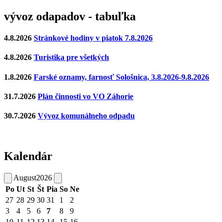
vývoz odapadov - tabuľka
4.8.2026
Stránkové hodiny v piatok 7.8.2026
4.8.2026
Turistika pre všetkých
1.8.2026
Farské oznamy, farnosť Sološnica, 3.8.2026-9.8.2026
31.7.2026
Plán činnosti vo VO Záhorie
30.7.2026
Vývoz komunálneho odpadu
Kalendár
August
2026
Po
Ut
St
Št
Pia
So
Ne
27
28
29
30
31
1
2
3
4
5
6
7
8
9
10
11
12
13
14
15
16