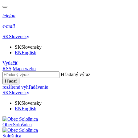
telefon
e-mail
SK
Slovensky
SK
Slovensky
EN
English
Vytlačiť
RSS
Mapa webu
Hľadaný výraz
Hľadať
rozšírené vyhľadávanie
SK
Slovensky
SK
Slovensky
EN
English
Obec
Sološnica
Sološnica