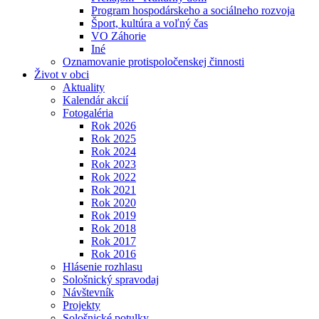
Program hospodárskeho a sociálneho rozvoja
Šport, kultúra a voľný čas
VO Záhorie
Iné
Oznamovanie protispoločenskej činnosti
Život v obci
Aktuality
Kalendár akcií
Fotogaléria
Rok 2026
Rok 2025
Rok 2024
Rok 2023
Rok 2022
Rok 2021
Rok 2020
Rok 2019
Rok 2018
Rok 2017
Rok 2016
Hlásenie rozhlasu
Sološnický spravodaj
Návštevník
Projekty
Sološnické potulky