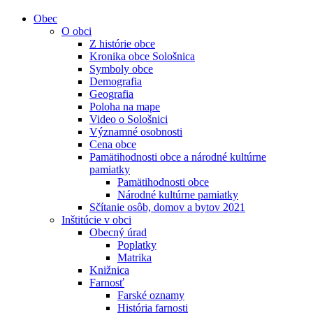
Obec
O obci
Z histórie obce
Kronika obce Sološnica
Symboly obce
Demografia
Geografia
Poloha na mape
Video o Sološnici
Významné osobnosti
Cena obce
Pamätihodnosti obce a národné kultúrne
pamiatky
Pamätihodnosti obce
Národné kultúrne pamiatky
Sčítanie osôb, domov a bytov 2021
Inštitúcie v obci
Obecný úrad
Poplatky
Matrika
Knižnica
Farnosť
Farské oznamy
História farnosti