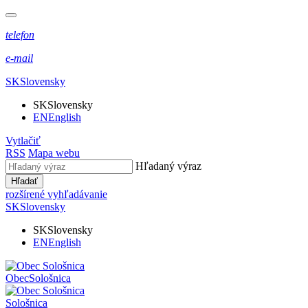
telefon
e-mail
SK
Slovensky
SK
Slovensky
EN
English
Vytlačiť
RSS
Mapa webu
Hľadaný výraz
Hľadať
rozšírené vyhľadávanie
SK
Slovensky
SK
Slovensky
EN
English
Obec
Sološnica
Sološnica