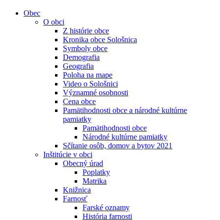
Obec
O obci
Z histórie obce
Kronika obce Sološnica
Symboly obce
Demografia
Geografia
Poloha na mape
Video o Sološnici
Významné osobnosti
Cena obce
Pamätihodnosti obce a národné kultúrne
pamiatky
Pamätihodnosti obce
Národné kultúrne pamiatky
Sčítanie osôb, domov a bytov 2021
Inštitúcie v obci
Obecný úrad
Poplatky
Matrika
Knižnica
Farnosť
Farské oznamy
História farnosti