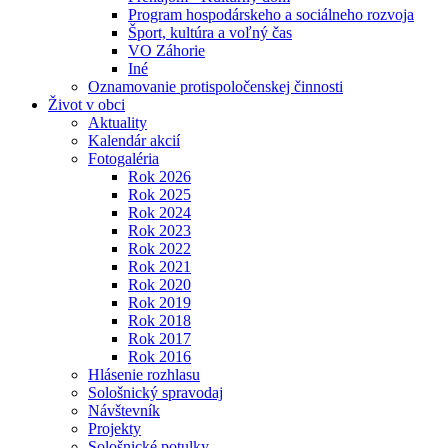
Program hospodárskeho a sociálneho rozvoja
Šport, kultúra a voľný čas
VO Záhorie
Iné
Oznamovanie protispoločenskej činnosti
Život v obci
Aktuality
Kalendár akcií
Fotogaléria
Rok 2026
Rok 2025
Rok 2024
Rok 2023
Rok 2022
Rok 2021
Rok 2020
Rok 2019
Rok 2018
Rok 2017
Rok 2016
Hlásenie rozhlasu
Sološnický spravodaj
Návštevník
Projekty
Sološnické potulky