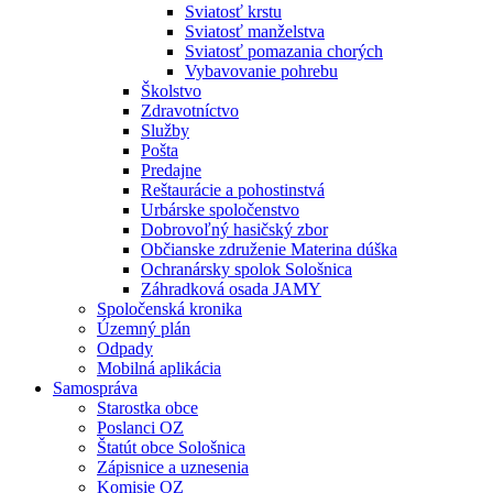
Sviatosť krstu
Sviatosť manželstva
Sviatosť pomazania chorých
Vybavovanie pohrebu
Školstvo
Zdravotníctvo
Služby
Pošta
Predajne
Reštaurácie a pohostinstvá
Urbárske spoločenstvo
Dobrovoľný hasičský zbor
Občianske združenie Materina dúška
Ochranársky spolok Sološnica
Záhradková osada JAMY
Spoločenská kronika
Územný plán
Odpady
Mobilná aplikácia
Samospráva
Starostka obce
Poslanci OZ
Štatút obce Sološnica
Zápisnice a uznesenia
Komisie OZ