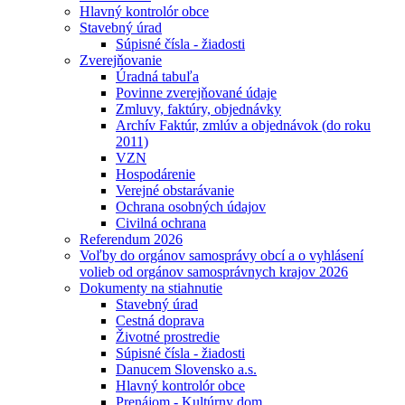
Hlavný kontrolór obce
Stavebný úrad
Súpisné čísla - žiadosti
Zverejňovanie
Úradná tabuľa
Povinne zverejňované údaje
Zmluvy, faktúry, objednávky
Archív Faktúr, zmlúv a objednávok (do roku
2011)
VZN
Hospodárenie
Verejné obstarávanie
Ochrana osobných údajov
Civilná ochrana
Referendum 2026
Voľby do orgánov samosprávy obcí a o vyhlásení
volieb od orgánov samosprávnych krajov 2026
Dokumenty na stiahnutie
Stavebný úrad
Cestná doprava
Životné prostredie
Súpisné čísla - žiadosti
Danucem Slovensko a.s.
Hlavný kontrolór obce
Prenájom - Kultúrny dom