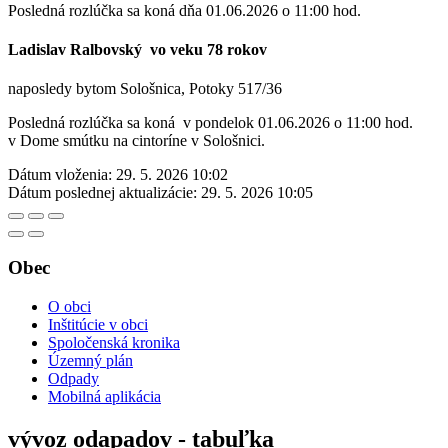
Posledná rozlúčka sa koná dňa 01.06.2026 o 11:00 hod.
Ladislav Ralbovský vo veku 78 rokov
naposledy bytom Sološnica, Potoky 517/36
Posledná rozlúčka sa koná v pondelok 01.06.2026 o 11:00 hod.
v Dome smútku na cintoríne v Sološnici.
Dátum vloženia:
29. 5. 2026 10:02
Dátum poslednej aktualizácie:
29. 5. 2026 10:05
Obec
O obci
Inštitúcie v obci
Spoločenská kronika
Územný plán
Odpady
Mobilná aplikácia
vývoz odapadov - tabuľka