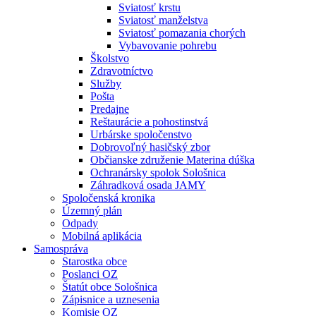
Sviatosť krstu
Sviatosť manželstva
Sviatosť pomazania chorých
Vybavovanie pohrebu
Školstvo
Zdravotníctvo
Služby
Pošta
Predajne
Reštaurácie a pohostinstvá
Urbárske spoločenstvo
Dobrovoľný hasičský zbor
Občianske združenie Materina dúška
Ochranársky spolok Sološnica
Záhradková osada JAMY
Spoločenská kronika
Územný plán
Odpady
Mobilná aplikácia
Samospráva
Starostka obce
Poslanci OZ
Štatút obce Sološnica
Zápisnice a uznesenia
Komisie OZ