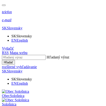
telefon
e-mail
SK
Slovensky
SK
Slovensky
EN
English
Vytlačiť
RSS
Mapa webu
Hľadaný výraz
Hľadať
rozšírené vyhľadávanie
SK
Slovensky
SK
Slovensky
EN
English
Obec
Sološnica
Sološnica