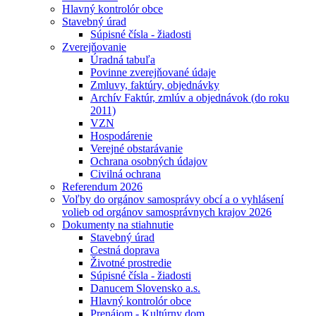
Hlavný kontrolór obce
Stavebný úrad
Súpisné čísla - žiadosti
Zverejňovanie
Úradná tabuľa
Povinne zverejňované údaje
Zmluvy, faktúry, objednávky
Archív Faktúr, zmlúv a objednávok (do roku
2011)
VZN
Hospodárenie
Verejné obstarávanie
Ochrana osobných údajov
Civilná ochrana
Referendum 2026
Voľby do orgánov samosprávy obcí a o vyhlásení
volieb od orgánov samosprávnych krajov 2026
Dokumenty na stiahnutie
Stavebný úrad
Cestná doprava
Životné prostredie
Súpisné čísla - žiadosti
Danucem Slovensko a.s.
Hlavný kontrolór obce
Prenájom - Kultúrny dom