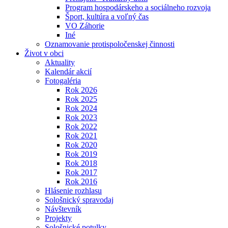
Program hospodárskeho a sociálneho rozvoja
Šport, kultúra a voľný čas
VO Záhorie
Iné
Oznamovanie protispoločenskej činnosti
Život v obci
Aktuality
Kalendár akcií
Fotogaléria
Rok 2026
Rok 2025
Rok 2024
Rok 2023
Rok 2022
Rok 2021
Rok 2020
Rok 2019
Rok 2018
Rok 2017
Rok 2016
Hlásenie rozhlasu
Sološnický spravodaj
Návštevník
Projekty
Sološnické potulky