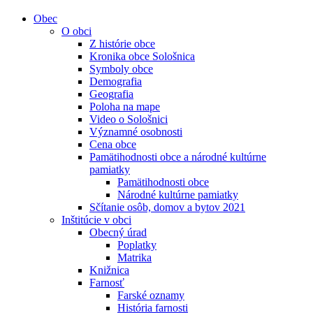
Obec
O obci
Z histórie obce
Kronika obce Sološnica
Symboly obce
Demografia
Geografia
Poloha na mape
Video o Sološnici
Významné osobnosti
Cena obce
Pamätihodnosti obce a národné kultúrne
pamiatky
Pamätihodnosti obce
Národné kultúrne pamiatky
Sčítanie osôb, domov a bytov 2021
Inštitúcie v obci
Obecný úrad
Poplatky
Matrika
Knižnica
Farnosť
Farské oznamy
História farnosti