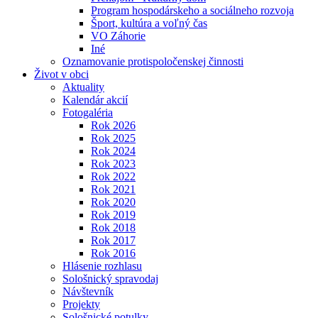
Program hospodárskeho a sociálneho rozvoja
Šport, kultúra a voľný čas
VO Záhorie
Iné
Oznamovanie protispoločenskej činnosti
Život v obci
Aktuality
Kalendár akcií
Fotogaléria
Rok 2026
Rok 2025
Rok 2024
Rok 2023
Rok 2022
Rok 2021
Rok 2020
Rok 2019
Rok 2018
Rok 2017
Rok 2016
Hlásenie rozhlasu
Sološnický spravodaj
Návštevník
Projekty
Sološnické potulky