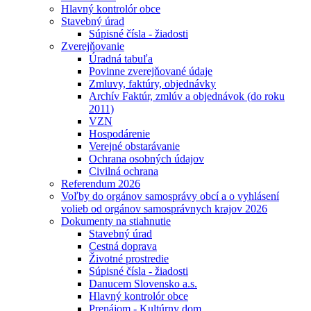
Hlavný kontrolór obce
Stavebný úrad
Súpisné čísla - žiadosti
Zverejňovanie
Úradná tabuľa
Povinne zverejňované údaje
Zmluvy, faktúry, objednávky
Archív Faktúr, zmlúv a objednávok (do roku
2011)
VZN
Hospodárenie
Verejné obstarávanie
Ochrana osobných údajov
Civilná ochrana
Referendum 2026
Voľby do orgánov samosprávy obcí a o vyhlásení
volieb od orgánov samosprávnych krajov 2026
Dokumenty na stiahnutie
Stavebný úrad
Cestná doprava
Životné prostredie
Súpisné čísla - žiadosti
Danucem Slovensko a.s.
Hlavný kontrolór obce
Prenájom - Kultúrny dom