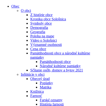
Obec
O obci
Z histórie obce
Kronika obce Sološnica
Symboly obce
Demografia
Geografia
Poloha na mape
Video o Sološnici
Významné osobnosti
Cena obce
Pamätihodnosti obce a národné kultúrne
pamiatky
Pamätihodnosti obce
Národné kultúrne pamiatky
Sčítanie osôb, domov a bytov 2021
Inštitúcie v obci
Obecný úrad
Poplatky
Matrika
Knižnica
Farnosť
Farské oznamy
História farnosti