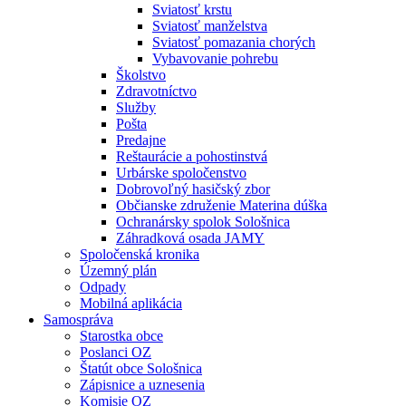
Sviatosť krstu
Sviatosť manželstva
Sviatosť pomazania chorých
Vybavovanie pohrebu
Školstvo
Zdravotníctvo
Služby
Pošta
Predajne
Reštaurácie a pohostinstvá
Urbárske spoločenstvo
Dobrovoľný hasičský zbor
Občianske združenie Materina dúška
Ochranársky spolok Sološnica
Záhradková osada JAMY
Spoločenská kronika
Územný plán
Odpady
Mobilná aplikácia
Samospráva
Starostka obce
Poslanci OZ
Štatút obce Sološnica
Zápisnice a uznesenia
Komisie OZ