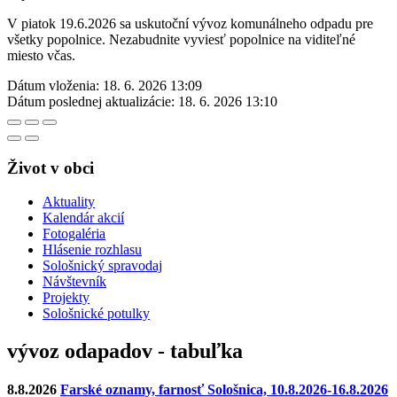
V piatok 19.6.2026 sa uskutoční vývoz komunálneho odpadu pre
všetky popolnice. Nezabudnite vyviesť popolnice na viditeľné
miesto včas.
Dátum vloženia:
18. 6. 2026 13:09
Dátum poslednej aktualizácie:
18. 6. 2026 13:10
Život v obci
Aktuality
Kalendár akcií
Fotogaléria
Hlásenie rozhlasu
Sološnický spravodaj
Návštevník
Projekty
Sološnické potulky
vývoz odapadov - tabuľka
8.8.2026
Farské oznamy, farnosť Sološnica, 10.8.2026-16.8.2026