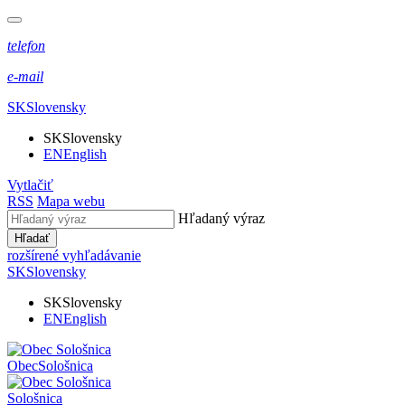
telefon
e-mail
SK
Slovensky
SK
Slovensky
EN
English
Vytlačiť
RSS
Mapa webu
Hľadaný výraz
Hľadať
rozšírené vyhľadávanie
SK
Slovensky
SK
Slovensky
EN
English
Obec
Sološnica
Sološnica